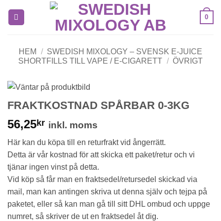
Skip
0
to
content
HEM
/
SWEDISH MIXOLOGY – SVENSK E-JUICE
SHORTFILLS TILL VAPE / E-CIGARETT
/
ÖVRIGT
FRAKTKOSTNAD SPÅRBAR 0-3KG
56,25
kr
inkl. moms
Här kan du köpa till en returfrakt vid ångerrätt.
Detta är vår kostnad för att skicka ett paket/retur och vi
tjänar ingen vinst på detta.
Vid köp så får man en fraktsedel/retursedel skickad via
mail, man kan antingen skriva ut denna själv och tejpa på
paketet, eller så kan man gå till sitt DHL ombud och uppge
numret, så skriver de ut en fraktsedel åt dig.