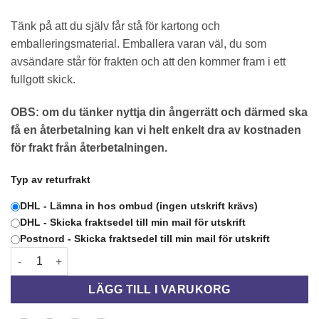
Tänk på att du själv får stå för kartong och
emballeringsmaterial. Emballera varan väl, du som
avsändare står för frakten och att den kommer fram i ett
fullgott skick.
OBS: om du tänker nyttja din ångerrätt och därmed ska
få en återbetalning kan vi helt enkelt dra av kostnaden
för frakt från återbetalningen.
Typ av returfrakt
DHL - Lämna in hos ombud (ingen utskrift krävs)
DHL - Skicka fraktsedel till min mail för utskrift
Postnord - Skicka fraktsedel till min mail för utskrift
FRAKTKOSTNAD SPÅRBAR 0-3KG mängd
LÄGG TILL I VARUKORG