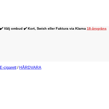
0 ✔️ Välj ombud ✔️ Kort, Swish eller Faktura via Klarna
18-årsgräns
E-cigarett
/
HÅRDVARA