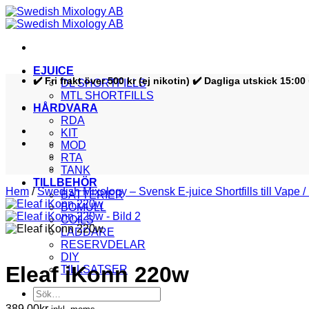
Skip
to
content
EJUICE
✔️ Fri frakt över 500 kr (ej nikotin) ✔️ Dagliga utskick 15:0
DL SHORTFILLS
MTL SHORTFILLS
HÅRDVARA
RDA
KIT
MOD
RTA
TANK
TILLBEHÖR
Hem
/
Swedish Mixology – Svensk E-juice Shortfills till Vape / 
BATTERIER
BOMULL
COILS
LADDARE
RESERVDELAR
DIY
Eleaf iKonn 220w
TILLSATSER
Sök
efter:
389,00
kr