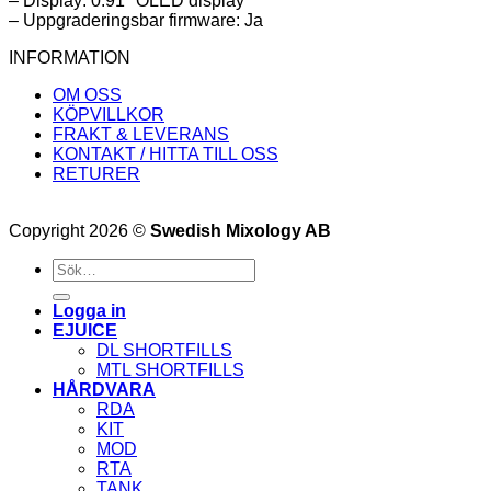
– Display: 0.91″ OLED display
– Uppgraderingsbar firmware: Ja
INFORMATION
OM OSS
KÖPVILLKOR
FRAKT & LEVERANS
KONTAKT / HITTA TILL OSS
RETURER
Copyright 2026 ©
Swedish Mixology AB
Sök
efter:
Logga in
EJUICE
DL SHORTFILLS
MTL SHORTFILLS
HÅRDVARA
RDA
KIT
MOD
RTA
TANK