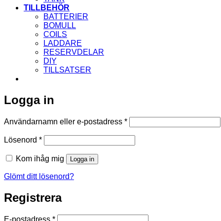
TILLBEHÖR
BATTERIER
BOMULL
COILS
LADDARE
RESERVDELAR
DIY
TILLSATSER
Logga in
Obligatoriskt
Användarnamn eller e-postadress
*
Obligatoriskt
Lösenord
*
Kom ihåg mig
Logga in
Glömt ditt lösenord?
Registrera
Obligatoriskt
E-postadress
*