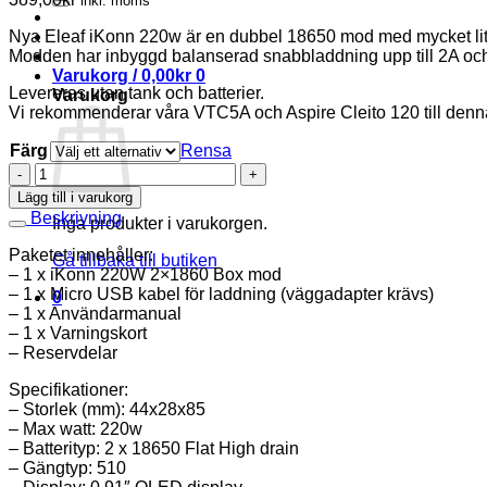
inkl. moms
Nya Eleaf iKonn 220w är en dubbel 18650 mod med mycket lite
Modden har inbyggd balanserad snabbladdning upp till 2A och ä
Varukorg /
0,00
kr
0
Levereras utan tank och batterier.
Varukorg
Vi rekommenderar våra VTC5A och Aspire Cleito 120 till den
Färg
Rensa
Eleaf
iKonn
Lägg till i varukorg
220w
Beskrivning
Inga produkter i varukorgen.
mängd
Paketet innehåller:
Gå tillbaka till butiken
– 1 x iKonn 220W 2×1860 Box mod
– 1 x Micro USB kabel för laddning (väggadapter krävs)
0
– 1 x Användarmanual
– 1 x Varningskort
– Reservdelar
Specifikationer:
– Storlek (mm): 44x28x85
– Max watt: 220w
– Batterityp: 2 x 18650 Flat High drain
– Gängtyp: 510