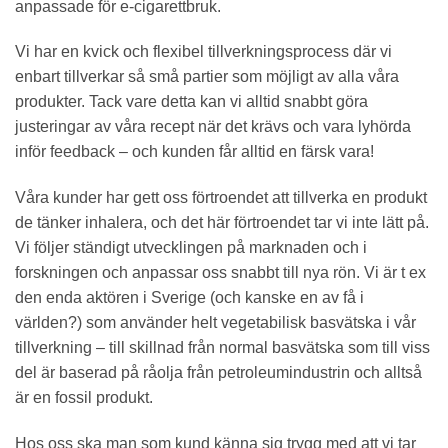
anpassade för e-cigarettbruk.
Vi har en kvick och flexibel tillverkningsprocess där vi
enbart tillverkar så små partier som möjligt av alla våra
produkter. Tack vare detta kan vi alltid snabbt göra
justeringar av våra recept när det krävs och vara lyhörda
inför feedback – och kunden får alltid en färsk vara!
Våra kunder har gett oss förtroendet att tillverka en produkt
de tänker inhalera, och det här förtroendet tar vi inte lätt på.
Vi följer ständigt utvecklingen på marknaden och i
forskningen och anpassar oss snabbt till nya rön. Vi är t ex
den enda aktören i Sverige (och kanske en av få i
världen?) som använder helt vegetabilisk basvätska i vår
tillverkning – till skillnad från normal basvätska som till viss
del är baserad på råolja från petroleumindustrin och alltså
är en fossil produkt.
Hos oss ska man som kund känna sig trygg med att vi tar