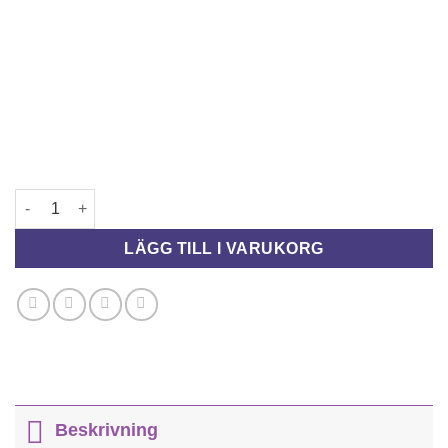
E-JUICE KIT 1 LITER mängd
LÄGG TILL I VARUKORG
Beskrivning