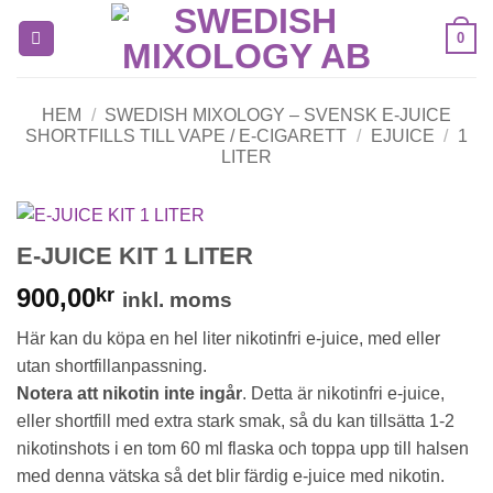
Skip
0
to
content
HEM
/
SWEDISH MIXOLOGY – SVENSK E-JUICE
SHORTFILLS TILL VAPE / E-CIGARETT
/
EJUICE
/
1
LITER
E-JUICE KIT 1 LITER
900,00
kr
inkl. moms
Här kan du köpa en hel liter nikotinfri e-juice, med eller
utan shortfillanpassning.
Notera att nikotin inte ingår
. Detta är nikotinfri e-juice,
eller shortfill med extra stark smak, så du kan tillsätta 1-2
nikotinshots i en tom 60 ml flaska och toppa upp till halsen
med denna vätska så det blir färdig e-juice med nikotin.