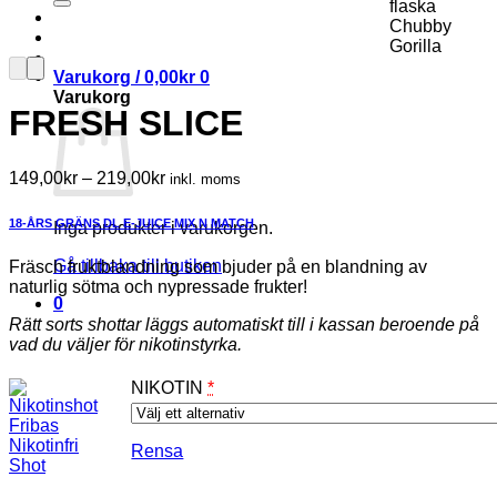
Varukorg /
0,00
kr
0
Varukorg
FRESH SLICE
Prisintervall:
149,00
kr
–
219,00
kr
inkl. moms
149,00kr
till
18-ÅRS GRÄNS
DL E-JUICE
MIX N MATCH
Inga produkter i varukorgen.
219,00kr
Gå tillbaka till butiken
Fräsch fruktblandning som bjuder på en blandning av
naturlig sötma och nypressade frukter!
0
Rätt sorts shottar läggs automatiskt till i kassan beroende på
vad du väljer för nikotinstyrka.
NIKOTIN
*
Rensa