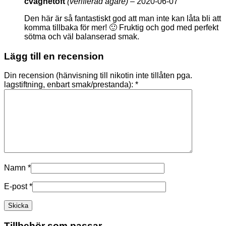
cvagnetoft
(verifierad ägare)
–
2020-06-07
Den här är så fantastiskt god att man inte kan låta bli att
komma tillbaka för mer! 🙂 Fruktig och god med perfekt
sötma och väl balanserad smak.
Lägg till en recension
Din recension (hänvisning till nikotin inte tillåten pga.
lagstiftning, enbart smak/prestanda):
*
Namn
*
E-post
*
Tillbehör som passar