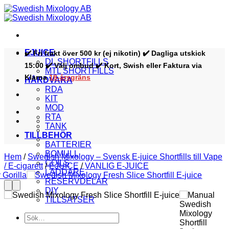
Skip
to
content
EJUICE
✔️ Fri frakt över 500 kr (ej nikotin) ✔️ Dagliga utskick
DL SHORTFILLS
15:00 ✔️ Välj ombud ✔️ Kort, Swish eller Faktura via
MTL SHORTFILLS
Klarna
18-årsgräns
HÅRDVARA
RDA
KIT
MOD
RTA
TANK
TILLBEHÖR
BATTERIER
BOMULL
Hem
/
Swedish Mixology – Svensk E-juice Shortfills till Vape
COILS
/ E-cigarett
/
EJUICE
/
VANLIG E-JUICE
LADDARE
RESERVDELAR
DIY
TILLSATSER
Sök
efter: