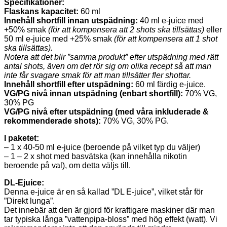
Specifikationer:
Flaskans kapacitet:
60 ml
Innehåll shortfill innan utspädning:
40 ml e-juice med
+50% smak
(för att kompensera att 2 shots ska tillsättas)
eller
50 ml e-juice med +25% smak
(för att kompensera att 1 shot
ska tillsättas).
Notera att det blir ”samma produkt” efter utspädning med rätt
antal shots, även om det rör sig om olika recept så att man
inte får svagare smak för att man tillsätter fler shottar.
Innehåll shortfill efter utspädning:
60 ml färdig e-juice.
VG/PG nivå innan utspädning (enbart shortfill):
70% VG,
30% PG
VG/PG nivå efter utspädning (med våra inkluderade &
rekommenderade shots):
70% VG, 30% PG.
I paketet:
– 1 x 40-50 ml e-juice (beroende på vilket typ du väljer)
– 1 – 2 x shot med basvätska (kan innehålla nikotin
beroende på val), om detta väljs till.
DL-Ejuice:
Denna e-juice är en så kallad ”DL E-juice”, vilket står för
”Direkt lunga”.
Det innebär att den är gjord för kraftigare maskiner där man
tar typiska långa ”vattenpipa-bloss” med hög effekt (watt). Vi