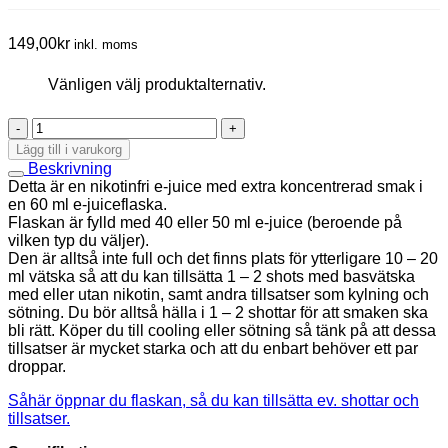
149,00
kr
inkl. moms
Vänligen välj produktalternativ.
FRESH
SLICE
Lägg till i varukorg
mängd
Beskrivning
Detta är en nikotinfri e-juice med extra koncentrerad smak i
en 60 ml e-juiceflaska.
Flaskan är fylld med 40 eller 50 ml e-juice (beroende på
vilken typ du väljer).
Den är alltså inte full och det finns plats för ytterligare 10 – 20
ml vätska så att du kan tillsätta 1 – 2 shots med basvätska
med eller utan nikotin, samt andra tillsatser som kylning och
sötning. Du bör alltså hälla i 1 – 2 shottar för att smaken ska
bli rätt. Köper du till cooling eller sötning så tänk på att dessa
tillsatser är mycket starka och att du enbart behöver ett par
droppar.
Såhär öppnar du flaskan, så du kan tillsätta ev. shottar och
tillsatser.