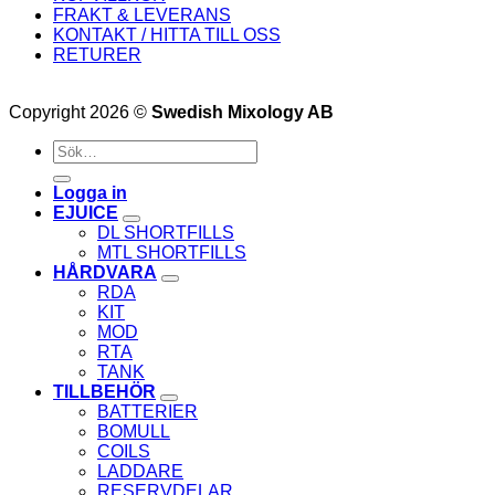
FRAKT & LEVERANS
KONTAKT / HITTA TILL OSS
RETURER
Copyright 2026 ©
Swedish Mixology AB
Sök
efter:
Logga in
EJUICE
DL SHORTFILLS
MTL SHORTFILLS
HÅRDVARA
RDA
KIT
MOD
RTA
TANK
TILLBEHÖR
BATTERIER
BOMULL
COILS
LADDARE
RESERVDELAR