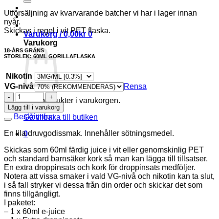
Utförsäljning av kvarvarande batcher vi har i lager innan
nyår.
Skickas i regel i vit PET flaska.
Varukorg /
0,00
kr
0
Varukorg
18-ÅRS GRÄNS
STORLEK: 60ML GORILLAFLASKA
Nikotin
VG-nivå
Rensa
GRAPE
Inga produkter i varukorgen.
CANDY
Lägg till i varukorg
mängd
Beskrivning
Gå tillbaka till butiken
En lila druvgodissmak. Innehåller sötningsmedel.
0
Skickas som 60ml färdig juice i vit eller genomskinlig PET
och standard barnsäker kork så man kan lägga till tillsatser.
En extra droppinsats och kork för droppinsats medföljer.
Notera att vissa smaker i vald VG-nivå och nikotin kan ta slut,
i så fall stryker vi dessa från din order och skickar det som
finns tillgängligt.
I paketet:
– 1 x 60ml e-juice