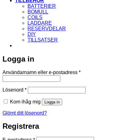
TILLBEHÖR
BATTERIER
BOMULL
COILS
LADDARE
RESERVDELAR
DIY
TILLSATSER
Logga in
Obligatoriskt
Användarnamn eller e-postadress
*
Obligatoriskt
Lösenord
*
Kom ihåg mig
Logga in
Glömt ditt lösenord?
Registrera
Obligatoriskt
E-postadress
*