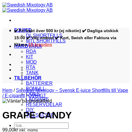
Skip
to
content
EJUICE
✔️ Fri frakt över 500 kr (ej nikotin) ✔️ Dagliga utskick
DL SHORTFILLS
15:00 ✔️ Välj ombud ✔️ Kort, Swish eller Faktura via
MTL SHORTFILLS
Klarna
18-årsgräns
HÅRDVARA
RDA
KIT
MOD
RTA
TANK
TILLBEHÖR
BATTERIER
BOMULL
Hem
/
Swedish Mixology – Svensk E-juice Shortfills till Vape
COILS
/ E-cigarett
/
ÖVRIGT
LADDARE
RESERVDELAR
DIY
GRAPE CANDY
TILLSATSER
Sök
99,00
kr
efter:
inkl. moms