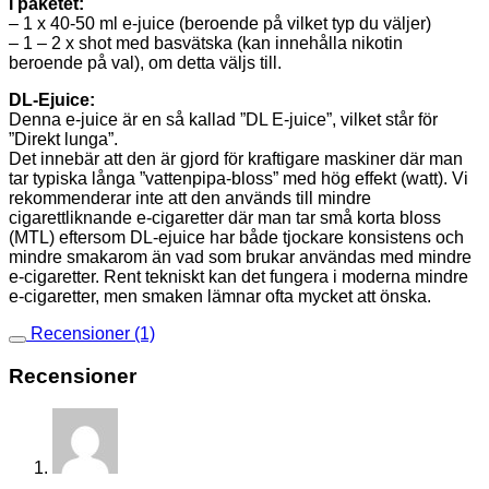
I paketet:
– 1 x 40-50 ml e-juice (beroende på vilket typ du väljer)
– 1 – 2 x shot med basvätska (kan innehålla nikotin
beroende på val), om detta väljs till.
DL-Ejuice:
Denna e-juice är en så kallad ”DL E-juice”, vilket står för
”Direkt lunga”.
Det innebär att den är gjord för kraftigare maskiner där man
tar typiska långa ”vattenpipa-bloss” med hög effekt (watt). Vi
rekommenderar inte att den används till mindre
cigarettliknande e-cigaretter där man tar små korta bloss
(MTL) eftersom DL-ejuice har både tjockare konsistens och
mindre smakarom än vad som brukar användas med mindre
e-cigaretter. Rent tekniskt kan det fungera i moderna mindre
e-cigaretter, men smaken lämnar ofta mycket att önska.
Recensioner (1)
Recensioner