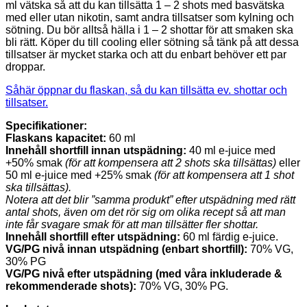
ml vätska så att du kan tillsätta 1 – 2 shots med basvätska
med eller utan nikotin, samt andra tillsatser som kylning och
sötning. Du bör alltså hälla i 1 – 2 shottar för att smaken ska
bli rätt. Köper du till cooling eller sötning så tänk på att dessa
tillsatser är mycket starka och att du enbart behöver ett par
droppar.
Såhär öppnar du flaskan, så du kan tillsätta ev. shottar och
tillsatser.
Specifikationer:
Flaskans kapacitet:
60 ml
Innehåll shortfill innan utspädning:
40 ml e-juice med
+50% smak
(för att kompensera att 2 shots ska tillsättas)
eller
50 ml e-juice med +25% smak
(för att kompensera att 1 shot
ska tillsättas).
Notera att det blir ”samma produkt” efter utspädning med rätt
antal shots, även om det rör sig om olika recept så att man
inte får svagare smak för att man tillsätter fler shottar.
Innehåll shortfill efter utspädning:
60 ml färdig e-juice.
VG/PG nivå innan utspädning (enbart shortfill):
70% VG,
30% PG
VG/PG nivå efter utspädning (med våra inkluderade &
rekommenderade shots):
70% VG, 30% PG.