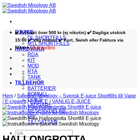
Skip
to
content
EJUICE
✔️ Fri frakt över 500 kr (ej nikotin) ✔️ Dagliga utskick
DL SHORTFILLS
15:00 ✔️ Välj ombud ✔️ Kort, Swish eller Faktura via
MTL SHORTFILLS
Klarna
18-årsgräns
HÅRDVARA
RDA
KIT
MOD
RTA
TANK
TILLBEHÖR
BATTERIER
BOMULL
Hem
/
Swedish Mixology – Svensk E-juice Shortfills till Vape
COILS
/ E-cigarett
/
EJUICE
/
VANLIG E-JUICE
LADDARE
RESERVDELAR
DIY
TILLSATSER
Sök
HALLONGROTTA
efter: