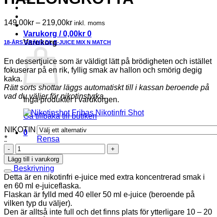
Prisintervall:
149,00
kr
–
219,00
kr
inkl. moms
149,00kr
Varukorg /
0,00
kr
0
till
Varukorg
18-ÅRS GRÄNS
DL E-JUICE
MIX N MATCH
219,00kr
En dessertjuice som är väldigt lätt på brödigheten och istället
fokuserar på en rik, fyllig smak av hallon och smörig degig
kaka.
Rätt sorts shottar läggs automatiskt till i kassan beroende på
vad du väljer för nikotinstyrka.
Inga produkter i varukorgen.
Gå tillbaka till butiken
NIKOTIN
0
*
Rensa
HALLONGROTTA
mängd
Lägg till i varukorg
Beskrivning
Detta är en nikotinfri e-juice med extra koncentrerad smak i
en 60 ml e-juiceflaska.
Flaskan är fylld med 40 eller 50 ml e-juice (beroende på
vilken typ du väljer).
Den är alltså inte full och det finns plats för ytterligare 10 – 20