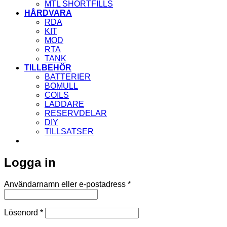
MTL SHORTFILLS
HÅRDVARA
RDA
KIT
MOD
RTA
TANK
TILLBEHÖR
BATTERIER
BOMULL
COILS
LADDARE
RESERVDELAR
DIY
TILLSATSER
Logga in
Obligatoriskt
Användarnamn eller e-postadress
*
Obligatoriskt
Lösenord
*