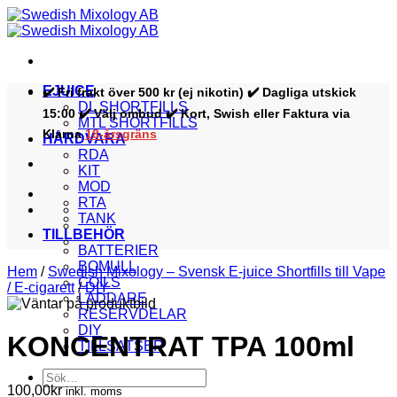
Skip
to
content
EJUICE
✔️ Fri frakt över 500 kr (ej nikotin) ✔️ Dagliga utskick
DL SHORTFILLS
15:00 ✔️ Välj ombud ✔️ Kort, Swish eller Faktura via
MTL SHORTFILLS
Klarna
18-årsgräns
HÅRDVARA
RDA
KIT
MOD
RTA
TANK
TILLBEHÖR
BATTERIER
BOMULL
Hem
/
Swedish Mixology – Svensk E-juice Shortfills till Vape
COILS
/ E-cigarett
/
DIY
LADDARE
RESERVDELAR
DIY
KONCENTRAT TPA 100ml
TILLSATSER
Sök
100,00
kr
efter:
inkl. moms