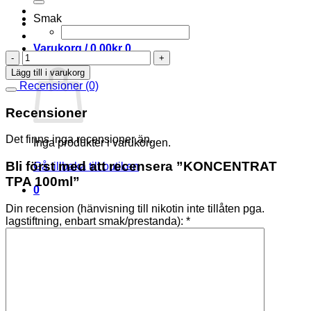
Smak
Varukorg /
0,00
kr
0
KONCENTRAT
Varukorg
TPA
Lägg till i varukorg
100ml
Recensioner (0)
mängd
Recensioner
Det finns inga recensioner än.
Inga produkter i varukorgen.
Bli först med att recensera ”KONCENTRAT
Gå tillbaka till butiken
TPA 100ml”
0
Din recension (hänvisning till nikotin inte tillåten pga.
lagstiftning, enbart smak/prestanda):
*