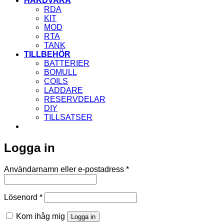
HÅRDVARA
RDA
KIT
MOD
RTA
TANK
TILLBEHÖR
BATTERIER
BOMULL
COILS
LADDARE
RESERVDELAR
DIY
TILLSATSER
Logga in
Obligatoriskt
Användarnamn eller e-postadress
*
Obligatoriskt
Lösenord
*
Kom ihåg mig
Logga in