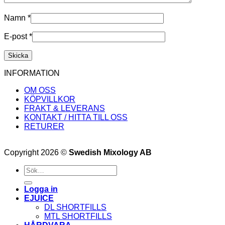
Namn
*
E-post
*
INFORMATION
OM OSS
KÖPVILLKOR
FRAKT & LEVERANS
KONTAKT / HITTA TILL OSS
RETURER
Copyright 2026 ©
Swedish Mixology AB
Sök
efter:
Logga in
EJUICE
DL SHORTFILLS
MTL SHORTFILLS