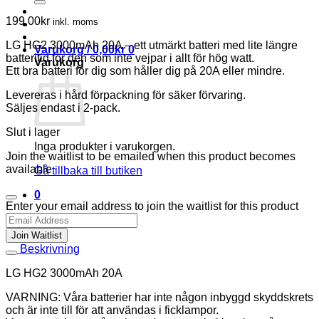
199,00
kr
inkl. moms
LG HG2 3000mAh 20A – ett utmärkt batteri med lite längre
Varukorg /
0,00
kr
0
batteritid för den som inte vejpar i allt för hög watt.
Varukorg
Ett bra batteri för dig som håller dig på 20A eller mindre.
Levereras i hård förpackning för säker förvaring.
Säljes endast i 2-pack.
Slut i lager
Inga produkter i varukorgen.
Join the waitlist to be emailed when this product becomes
available
Gå tillbaka till butiken
0
Dismiss
Enter your email address to join the waitlist for this product
notification
Join Waitlist
Beskrivning
LG HG2 3000mAh 20A
VARNING: Våra batterier har inte någon inbyggd skyddskrets
och är inte till för att användas i ficklampor.