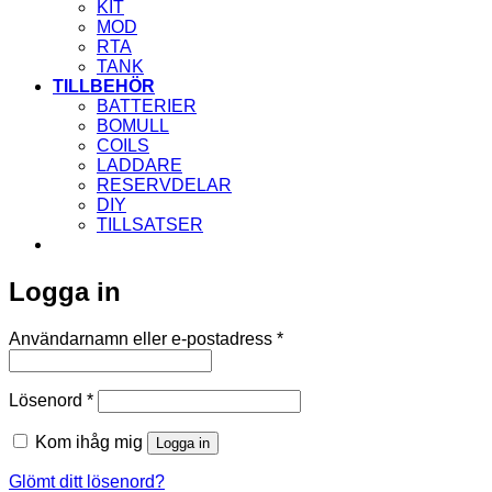
KIT
MOD
RTA
TANK
TILLBEHÖR
BATTERIER
BOMULL
COILS
LADDARE
RESERVDELAR
DIY
TILLSATSER
Logga in
Obligatoriskt
Användarnamn eller e-postadress
*
Obligatoriskt
Lösenord
*
Kom ihåg mig
Logga in
Glömt ditt lösenord?