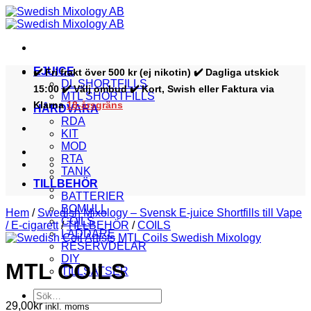
Skip
to
content
EJUICE
✔️ Fri frakt över 500 kr (ej nikotin) ✔️ Dagliga utskick
DL SHORTFILLS
15:00 ✔️ Välj ombud ✔️ Kort, Swish eller Faktura via
MTL SHORTFILLS
Klarna
18-årsgräns
HÅRDVARA
RDA
KIT
MOD
RTA
TANK
TILLBEHÖR
BATTERIER
BOMULL
Hem
/
Swedish Mixology – Svensk E-juice Shortfills till Vape
COILS
/ E-cigarett
/
TILLBEHÖR
/
COILS
LADDARE
RESERVDELAR
DIY
MTL COILS
TILLSATSER
Sök
29,00
kr
efter:
inkl. moms