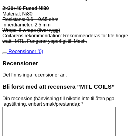
2×30+40 Fused Ni80
Material: Ni80
Resistans: 0.6 – 0.65 ohm
Innerdiameter: 2,5 mm
Wraps: 6 wraps (över rygg)
Coilarens rekommendation: Rekommenderas för lite högre
watt i MTL. Fungerar ypperligt till Mech.
Recensioner (0)
Recensioner
Det finns inga recensioner än.
Bli först med att recensera ”MTL COILS”
Din recension (hänvisning till nikotin inte tillåten pga.
lagstiftning, enbart smak/prestanda):
*