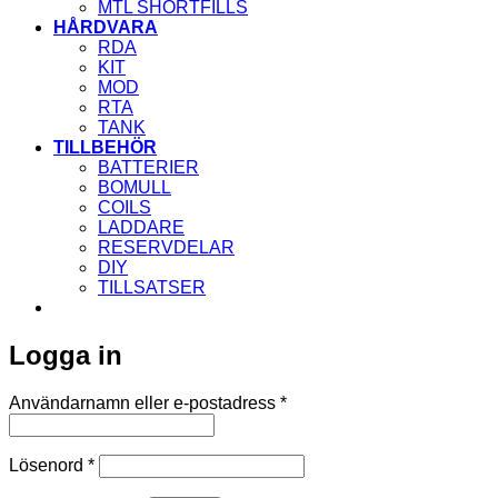
MTL SHORTFILLS
HÅRDVARA
RDA
KIT
MOD
RTA
TANK
TILLBEHÖR
BATTERIER
BOMULL
COILS
LADDARE
RESERVDELAR
DIY
TILLSATSER
Logga in
Obligatoriskt
Användarnamn eller e-postadress
*
Obligatoriskt
Lösenord
*