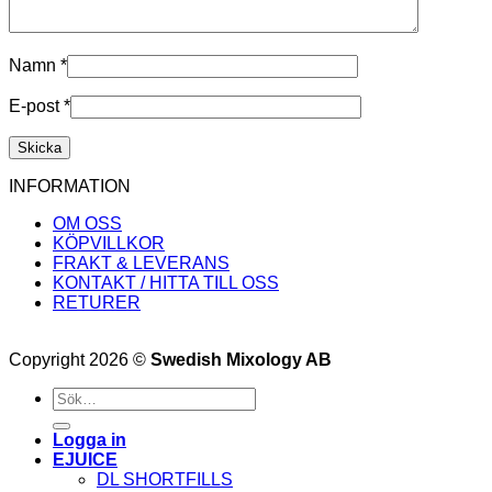
Namn
*
E-post
*
INFORMATION
OM OSS
KÖPVILLKOR
FRAKT & LEVERANS
KONTAKT / HITTA TILL OSS
RETURER
Copyright 2026 ©
Swedish Mixology AB
Sök
efter:
Logga in
EJUICE
DL SHORTFILLS