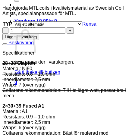
Handgjorda MTL coils i kvalitetsmaterial av Swedish Coil
Artists, specialanpassade för MTL.
Varukorg /
0,00
kr
0
TYP
Rensa
Varukorg
MTL
COILS
Lägg till i varukorg
mängd
Beskrivning
Specifikationer:
Inga produkter i varukorgen.
28+38 Clapton
Material: Ni80
Gå tillbaka till butiken
Resistans: 0.8 – 1.0 ohm
Innerdiameter: 2,5 mm
0
Wraps: 7 (över rygg)
Coilarens rekommendation: Till lite lägre watt, passar bra i
mech
2×30+39 Fused A1
Material: A1
Resistans: 0.9 – 1.0 ohm
Innerdiameter: 2,5 mm
Wraps: 6 (över rygg)
Coilarens rekommendation: Bäst för reglerad mod