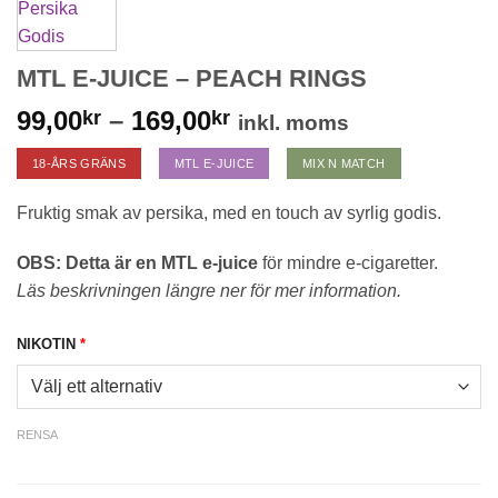
MTL E-JUICE – PEACH RINGS
Prisintervall:
99,00
–
169,00
kr
kr
inkl. moms
99,00kr
18-ÅRS GRÄNS
MTL E-JUICE
MIX N MATCH
till
169,00kr
Fruktig smak av persika, med en touch av syrlig godis.
OBS: Detta är en MTL e-juice
för mindre e-cigaretter.
Läs beskrivningen längre ner för mer information.
NIKOTIN
*
RENSA