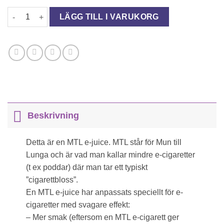
MTL E-JUICE - PEACH RINGS mängd
LÄGG TILL I VARUKORG
Beskrivning
Detta är en MTL e-juice. MTL står för Mun till
Lunga och är vad man kallar mindre e-cigaretter
(t ex poddar) där man tar ett typiskt
”cigarettbloss”.
En MTL e-juice har anpassats speciellt för e-
cigaretter med svagare effekt:
– Mer smak (eftersom en MTL e-cigarett ger