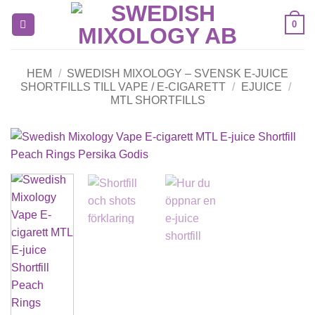
Skip
0
to
content
HEM
/
SWEDISH MIXOLOGY – SVENSK E-JUICE
SHORTFILLS TILL VAPE / E-CIGARETT
/
EJUICE
/
MTL SHORTFILLS