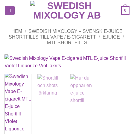
Skip
0
to
content
HEM
/
SWEDISH MIXOLOGY – SVENSK E-JUICE
SHORTFILLS TILL VAPE / E-CIGARETT
/
EJUICE
/
MTL SHORTFILLS