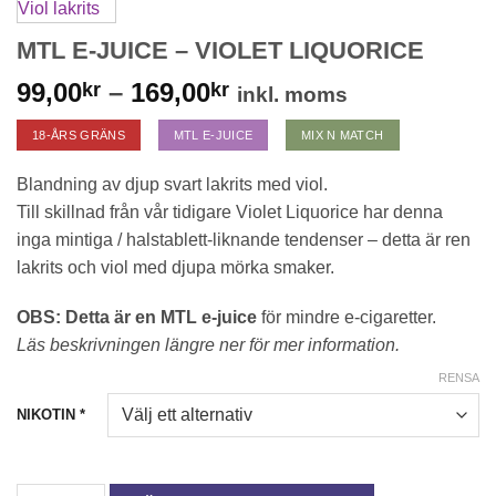
MTL E-JUICE – VIOLET LIQUORICE
Prisintervall:
99,00
–
169,00
kr
kr
inkl. moms
99,00kr
18-ÅRS GRÄNS
MTL E-JUICE
MIX N MATCH
till
169,00kr
Blandning av djup svart lakrits med viol.
Till skillnad från vår tidigare Violet Liquorice har denna
inga mintiga / halstablett-liknande tendenser – detta är ren
lakrits och viol med djupa mörka smaker.
OBS: Detta är en MTL e-juice
för mindre e-cigaretter.
Läs beskrivningen längre ner för mer information.
RENSA
NIKOTIN
*
MTL E-JUICE - VIOLET LIQUORICE mängd