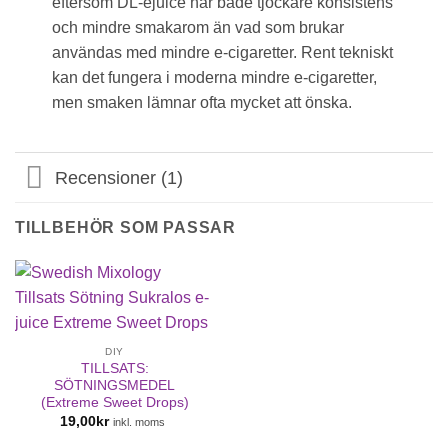
eftersom DL-ejuice har både tjockare konsistens
och mindre smakarom än vad som brukar
användas med mindre e-cigaretter. Rent tekniskt
kan det fungera i moderna mindre e-cigaretter,
men smaken lämnar ofta mycket att önska.
Recensioner (1)
TILLBEHÖR SOM PASSAR
DIY
TILLSATS:
SÖTNINGSMEDEL
(Extreme Sweet Drops)
19,00
kr
inkl. moms