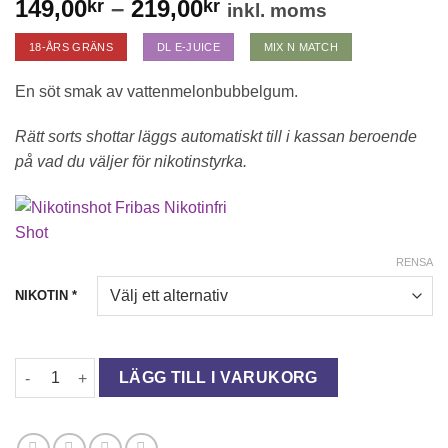
Prisintervall:
149,00
–
219,00
kr
kr
inkl. moms
149,00kr
18-ÅRS GRÄNS
DL E-JUICE
MIX N MATCH
till
219,00kr
En söt smak av vattenmelonbubbelgum.
Rätt sorts shottar läggs automatiskt till i kassan beroende
på vad du väljer för nikotinstyrka.
RENSA
NIKOTIN
*
VAPING GUM WATERMELON mängd
LÄGG TILL I VARUKORG