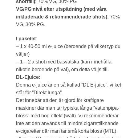
shortfill):
70% VG, 30% PG
VG/PG nivå efter utspädning (med våra
inkluderade & rekommenderade shots):
70%
VG, 30% PG.
I paketet:
– 1 x 40-50 ml e-juice (beroende på vilket typ du
väljer)
– 1 – 2 x shot med basvätska (kan innehålla
nikotin beroende på val), om detta väljs till.
DL-Ejuice:
Denna e-juice är en så kallad ”DL E-juice”, vilket
står för ”Direkt lunga”.
Det innebär att den är gjord för kraftigare
maskiner där man tar typiska långa ”vattenpipa-
bloss” med hög effekt (watt). Vi rekommenderar
inte att den används till mindre cigarettliknande
e-cigaretter där man tar små korta bloss (MTL)