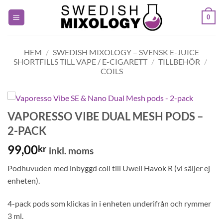
Skip
0
to
content
HEM
/
SWEDISH MIXOLOGY – SVENSK E-JUICE
SHORTFILLS TILL VAPE / E-CIGARETT
/
TILLBEHÖR
/
COILS
VAPORESSO VIBE DUAL MESH PODS –
2-PACK
99,00
kr
inkl. moms
Podhuvuden med inbyggd coil till Uwell Havok R (vi säljer ej
enheten).
4-pack pods som klickas in i enheten underifrån och rymmer
3 ml.