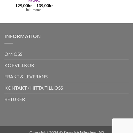
NANO
Prisintervall:
129,00
kr
–
139,00
kr
129,00kr
inkl. moms
till
139,00kr
INFORMATION
OM OSS
KÖPVILLKOR
FRAKT & LEVERANS
KONTAKT / HITTA TILL OSS
RETURER
Copyright 2026 ©
Swedish Mixology AB