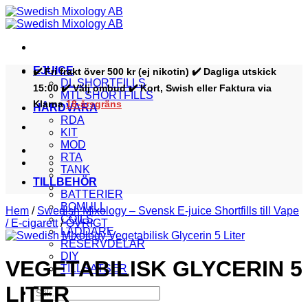
Skip
to
content
EJUICE
✔️ Fri frakt över 500 kr (ej nikotin) ✔️ Dagliga utskick
DL SHORTFILLS
15:00 ✔️ Välj ombud ✔️ Kort, Swish eller Faktura via
MTL SHORTFILLS
Klarna
18-årsgräns
HÅRDVARA
RDA
KIT
MOD
RTA
TANK
TILLBEHÖR
BATTERIER
BOMULL
Hem
/
Swedish Mixology – Svensk E-juice Shortfills till Vape
COILS
/ E-cigarett
/
ÖVRIGT
LADDARE
RESERVDELAR
DIY
VEGETABILISK GLYCERIN 5
TILLSATSER
LITER
Sök
efter: