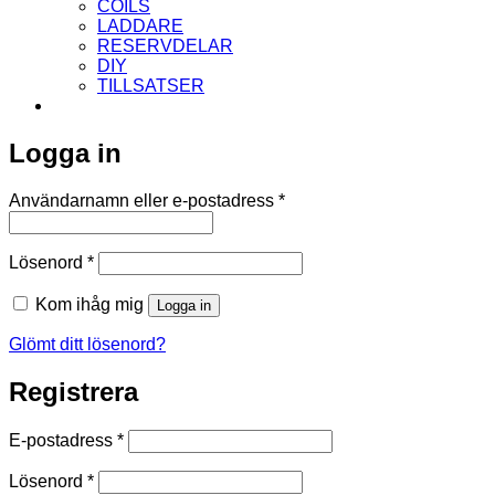
COILS
LADDARE
RESERVDELAR
DIY
TILLSATSER
Logga in
Obligatoriskt
Användarnamn eller e-postadress
*
Obligatoriskt
Lösenord
*
Kom ihåg mig
Logga in
Glömt ditt lösenord?
Registrera
Obligatoriskt
E-postadress
*
Obligatoriskt
Lösenord
*