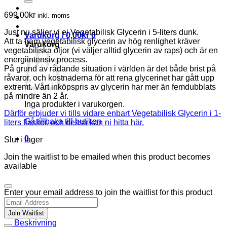
699,00
kr
inkl. moms
Just nu säljer vi ej Vegetabilisk Glycerin i 5-liters dunk.
Varukorg /
0,00
kr
0
Att ta fram vegetabilisk glycerin av hög renlighet kräver
Varukorg
vegetabiliska oljor (vi väljer alltid glycerin av raps) och är en
energiintensiv process.
På grund av rådande situation i världen är det både brist på
råvaror, och kostnaderna för att rena glycerinet har gått upp
extremt. Vårt inköpspris av glycerin har mer än femdubblats
på mindre än 2 år.
Inga produkter i varukorgen.
Därför erbjuder vi tills vidare enbart Vegetabilisk Glycerin i 1-
Gå tillbaka till butiken
liters flaskor, och dessa kan ni hitta här.
0
Slut i lager
Join the waitlist to be emailed when this product becomes
available
Dismiss
Enter your email address to join the waitlist for this product
notification
Join Waitlist
Beskrivning